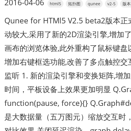
2016-04-06
html5
拓扑图
qunee
v2-5
版本
Qunee for HTMl5 V2.5 beta
动较大,采用了新的2D渲染引擎,增加
画布的浏览体验,此外重构了鼠标键盘
增加右键框选功能,改善了多点触控交
监听 1. 新的渲染引擎和变换矩阵,增
时间，平板设备上效果更加明显 Q.Graph#
function(pause, force){} Q.Graph
是大数据量（五万图元）缩放交互时
对比效果 关闭延迟渲染，graph.delayedR