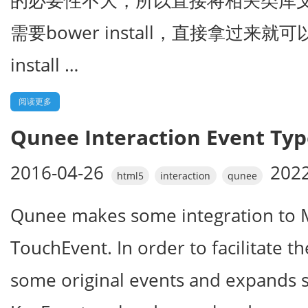
的必要性不大，所以直接将相关类库文件
需要bower install，直接拿过来
install …
阅读更多
Qunee Interaction Event Typ
2016-04-26
2022
html5
interaction
qunee
Qunee makes some integration to 
TouchEvent. In order to facilitate th
some original events and expands 