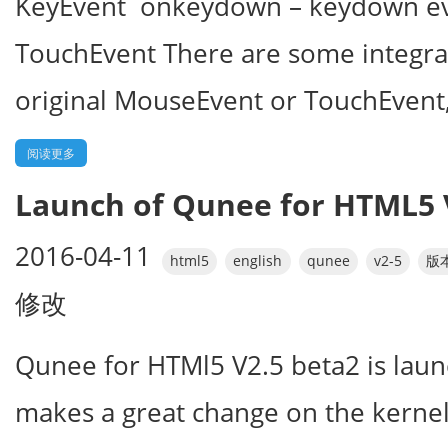
KeyEvent onkeydown – keydown ev
TouchEvent There are some integra
original MouseEvent or TouchEvent
阅读更多
Launch of Qunee for HTML5 
2016-04-11
html5
english
qunee
v2-5
版
修改
Qunee for HTMl5 V2.5 beta2 is laun
makes a great change on the kerne