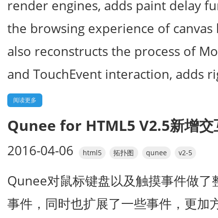
render engines, adds paint delay f
the browsing experience of canvas b
also reconstructs the process of M
and TouchEvent interaction, adds r
阅读更多
Qunee for HTML5 V2.5新
2016-04-06
html5
拓扑图
qunee
v2-5
Qunee对鼠标键盘以及触摸事件做
事件，同时也扩展了一些事件，更加方