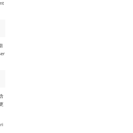
nt
期
ser
包含
更
ri