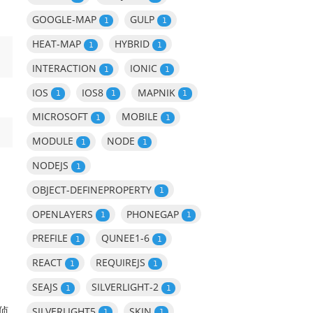
GOOGLE-MAP
GULP
1
1
HEAT-MAP
HYBRID
1
1
INTERACTION
IONIC
1
1
IOS
IOS8
MAPNIK
1
1
1
MICROSOFT
MOBILE
1
1
MODULE
NODE
1
1
NODEJS
1
OBJECT-DEFINEPROPERTY
1
OPENLAYERS
PHONEGAP
1
1
PREFILE
QUNEE1-6
1
1
REACT
REQUIREJS
1
1
SEAJS
SILVERLIGHT-2
1
1
侦
SILVERLIGHT5
SKIN
1
1