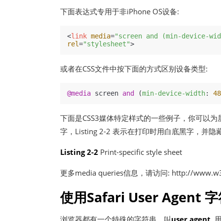
下面表达式专用于非iPhone OS设备:
<
link
media
=
"screen and (min-device-wid
rel
=
"stylesheet"
>
或者在CSS文件中按下面的方式区别设备类型:
@media
 screen 
and
 (
min-device-width
: 
48
下面是CSS3媒体特定样式的一些例子，你可以为屏幕
字，Listing 2-2 表示在打印时用白底黑字，并
Listing 2-2
Print-specific style sheet
更多media queries信息，请访问:
http://www.w3
使用Safari User Agent 
浏览器都有一个特殊的字符串，叫
user agent
,