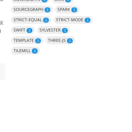
SOURCEGRAPH
SPARK
1
1
STRICT-EQUAL
STRICT-MODE
1
1
区
SWIFT
SYLVESTER
随
1
1
TEMPLATE
THREE-JS
1
1
TILEMILL
1