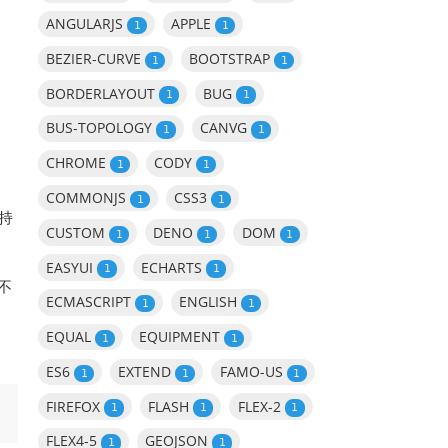
ANGULARJS
APPLE
1
1
BEZIER-CURVE
BOOTSTRAP
1
1
BORDERLAYOUT
BUG
1
1
BUS-TOPOLOGY
CANVG
1
1
CHROME
CODY
1
1
COMMONJS
CSS3
1
1
支持
CUSTOM
DENO
DOM
1
1
1
EASYUI
ECHARTS
1
1
不
ECMASCRIPT
ENGLISH
1
1
EQUAL
EQUIPMENT
1
1
ES6
EXTEND
FAMO-US
1
1
1
FIREFOX
FLASH
FLEX-2
1
1
1
FLEX4-5
GEOJSON
1
1