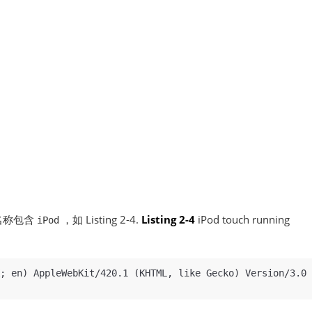
平台名称包含
，如 Listing 2-4.
Listing 2-4
iPod touch running
iPod
; en) AppleWebKit/420.1 (KHTML, like Gecko) Version/3.0 