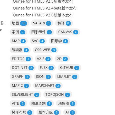
Qunee for HTML5 V2.5新版本发布
Qunee for HTML5 V2.4beta版本发布
Qunee for HTML5 V2.0新版本发布
，你
地图
SAFARI
翻译
10
8
8
e
案例
图形组件
CANVAS
7
5
4
MAP
SVG
图形学
4
4
4
编辑器
CSS-WEB
4
3
EDITOR
V2-5
2D
3
3
2
DOT-NET
FLEX
GITHUB
2
2
2
GRAPH
JSON
LEAFLET
2
2
2
MAP-2
MAPCHART
2
2
SILVERLIGHT
TOPOJSON
2
2
VITE
图形绘制
地铁图
2
2
2
树形布局
版本升级
AI
2
2
1