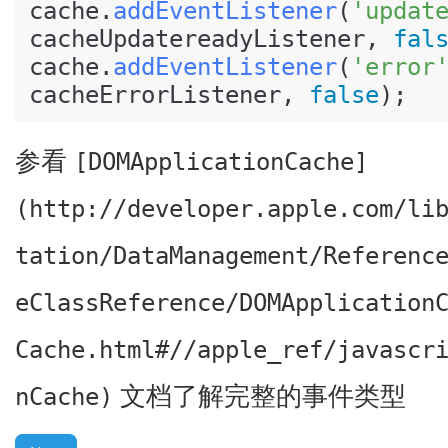
cache.
addEventListener
(
'updat
cacheUpdatereadyListener, 
fal
cache.
addEventListener
(
'error
cacheErrorListener, 
false
参看
[DOMApplicationCache]
(http://developer.apple.com/li
tation/DataManagement/Referenc
eClassReference/DOMApplication
Cache.html#//apple_ref/javascr
文档了解完整的事件类型
nCache)