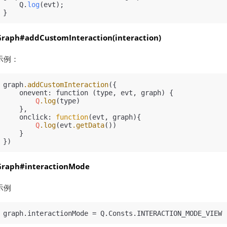
    Q.
log
(evt);

Graph#addCustomInteraction(interaction)
示例：
graph
.addCustomInteraction
({

    onevent: function (type, evt, graph) {

Q
.log
(type)

    },

    onclick: 
function
(evt, graph){

Q
.log
(evt
.getData
())

    }

Graph#interactionMode
示例