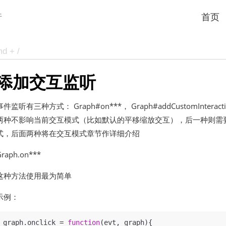
件
首页
添加交互监听
事件监听有三种方式： Graph#on***， Graph#addCustomInteraction(
两种不影响当前交互模式（比如默认的平移缩放交互），后一种则需
式，后面两种将在交互模式章节作详细介绍
Graph.on***
这种方法使用最为简单
示例：
graph.
onclick
 = 
function
(
evt, graph
){
